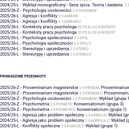
2024/25-L - Wykład monograficzny - Sens życia. Teoria i badania.
2.
2025/26-Z - Psychologia osobowości
2.5-PSOSOBOW
2025/26-L - Agresja i konflikty
2.5-AGRKON
2025/26-L - Agresja i konflikty
2.5-AGRKON-Z
2025/26-L - Konteksty pracy psychologa
02.PS.NJ.02.KONTEKST
2025/26-L - Konteksty pracy psychologa
02.PS.SJ.02.KONTEKST
2025/26-L - Psychologia społeczności
2.5-SPOL
2025/26-L - Psychologia społeczności
2.5-SPOL-Z
2025/26-L - Stereotypy i uprzedzenia
2.5-STEREO
2025/26-L - Stereotypy i uprzedzenia
2.5-STEREO-Z
PROWADZONE PRZEDMIOTY
2025/26-Z - Proseminarium magisterskie
:
Proseminarium
2.5-PROSEM
2025/26-Z - Proseminarium magisterskie
:
Proseminariu
2.5-PROSEM-Z
2025/26-Z - Psychologia osobowości
:
Wykład (grupa 
2.5-PSOSOBOW
2025/26-Z - Psychometria
:
Konwersatorium (grupa 3)
2.5-PSYMETR
2025/26-Z - Psychometria
:
Konwersatorium (grupa 1)
2.5-PSYMETR-Z
2024/25-L - Agresja jako problem społeczny
:
Wykład (gr
2.5-AGRESJA
2024/25-L - Agresja jako problem społeczny
:
Wykład (
2.5-AGRESJA-Z
2024/25-L - Konflikty społeczne
:
Wykład (grupa 1)
2.5-KONFLIKT