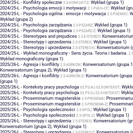
2024/25-L - Konflikty społeczne
:
Wykład (grupa 1)
2.5-KONFLIKT-Z
2024/25-L - Psychologia emocji i motywacji
:
Wykład (gr
2.1-PsEm-CF
2024/25-L - Psychologia ogólna : emocje i motywacja
:
W
2.5-PSEMOC
Wykład (grupa 2)
2024/25-L - Psychologia zarządzania
:
Wykład (grupa 1)
2.5-PSZARZ
2024/25-L - Psychologia zarządzania
:
Wykład (grupa 1)
2.5-PSZARZ-Z
2024/25-L - Stereotypes and prejudices
:
Konwersatorium
2.5.E-STEREO
2024/25-L - Stereotypy i uprzedzenia
:
Wykład (grupa 1)
2.5-STEREO
2024/25-L - Stereotypy i uprzedzenia
:
Konwersatorium (
2.5-STEREO-K
2024/25-L - Wykład monograficzny - Sens życia. Teoria i badania.
2.
Wykład monograficzny (grupa 1)
2025/26-L - Agresja i konflikty
:
Konwersatorium (grupa 1
2.5-AGRKON
Konwersatorium (grupa 2)
,
Wykład (grupa 1)
2025/26-L - Agresja i konflikty
:
Konwersatorium (grupa 
2.5-AGRKON-Z
(grupa 1)
2025/26-L - Konteksty pracy psychologa
:
Wykła
02.PS.NJ.02.KONTEKST
2025/26-L - Konteksty pracy psychologa
:
Wykła
02.PS.SJ.02.KONTEKST
2025/26-L - Proseminarium magisterskie
:
Proseminariu
2.5-PROSEMA
2025/26-L - Proseminarium magisterskie
:
Proseminari
2.5-PROSEMA-Z
2025/26-L - Psychologia społeczności
:
Wykład (grupa 1)
2.5-SPOL
2025/26-L - Psychologia społeczności
:
Wykład (grupa 1)
2.5-SPOL-Z
2025/26-L - Stereotypy i uprzedzenia
:
Konwersatorium (gr
2.5-STEREO
Konwersatorium (grupa 2)
,
Wykład (grupa 1)
2025/26-L - Stereotypy i uprzedzenia
:
Konwersatorium (g
2.5-STEREO-Z