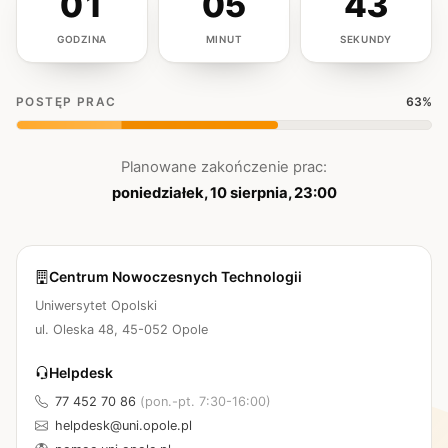
01
05
43
GODZINA
MINUT
SEKUNDY
Do przywrócenia systemu pozostało 1 godzina 5 minut.
POSTĘP PRAC
63%
Planowane zakończenie prac:
poniedziałek, 10 sierpnia, 23:00
Centrum Nowoczesnych Technologii
Uniwersytet Opolski
ul. Oleska 48, 45-052 Opole
Helpdesk
77 452 70 86
(pon.-pt. 7:30-16:00)
helpdesk@uni.opole.pl