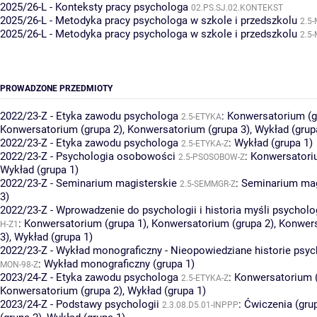
2025/26-L - Konteksty pracy psychologa
02.PS.SJ.02.KONTEKST
2025/26-L - Metodyka pracy psychologa w szkole i przedszkolu
2.5
2025/26-L - Metodyka pracy psychologa w szkole i przedszkolu
2.5
PROWADZONE PRZEDMIOTY
2022/23-Z - Etyka zawodu psychologa
:
Konwersatorium (g
2.5-ETYKA
Konwersatorium (grupa 2)
,
Konwersatorium (grupa 3)
,
Wykład (grup
2022/23-Z - Etyka zawodu psychologa
:
Wykład (grupa 1)
2.5-ETYKA-Z
2022/23-Z - Psychologia osobowości
:
Konwersatoriu
2.5-PSOSOBOW-Z
Wykład (grupa 1)
2022/23-Z - Seminarium magisterskie
:
Seminarium mag
2.5-SEMMGR-Z
3)
2022/23-Z - Wprowadzenie do psychologii i historia myśli psycholo
:
Konwersatorium (grupa 1)
,
Konwersatorium (grupa 2)
,
Konwers
H-Z1
3)
,
Wykład (grupa 1)
2022/23-Z - Wykład monograficzny - Nieopowiedziane historie psyc
:
Wykład monograficzny (grupa 1)
MON-98-Z
2023/24-Z - Etyka zawodu psychologa
:
Konwersatorium (
2.5-ETYKA-Z
Konwersatorium (grupa 2)
,
Wykład (grupa 1)
2023/24-Z - Podstawy psychologii
:
Ćwiczenia (gru
2.3.08.D5.01-INPPP