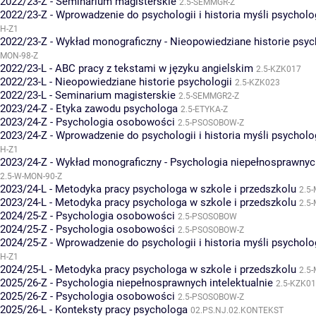
2022/23-Z - Seminarium magisterskie
2.5-SEMMGR-Z
2022/23-Z - Wprowadzenie do psychologii i historia myśli psycholo
H-Z1
2022/23-Z - Wykład monograficzny - Nieopowiedziane historie psyc
MON-98-Z
2022/23-L - ABC pracy z tekstami w języku angielskim
2.5-KZK017
2022/23-L - Nieopowiedziane historie psychologii
2.5-KZK023
2022/23-L - Seminarium magisterskie
2.5-SEMMGR2-Z
2023/24-Z - Etyka zawodu psychologa
2.5-ETYKA-Z
2023/24-Z - Psychologia osobowości
2.5-PSOSOBOW-Z
2023/24-Z - Wprowadzenie do psychologii i historia myśli psycholo
H-Z1
2023/24-Z - Wykład monograficzny - Psychologia niepełnosprawnych
2.5-W-MON-90-Z
2023/24-L - Metodyka pracy psychologa w szkole i przedszkolu
2.5
2023/24-L - Metodyka pracy psychologa w szkole i przedszkolu
2.5
2024/25-Z - Psychologia osobowości
2.5-PSOSOBOW
2024/25-Z - Psychologia osobowości
2.5-PSOSOBOW-Z
2024/25-Z - Wprowadzenie do psychologii i historia myśli psycholo
H-Z1
2024/25-L - Metodyka pracy psychologa w szkole i przedszkolu
2.5
2025/26-Z - Psychologia niepełnosprawnych intelektualnie
2.5-KZK01
2025/26-Z - Psychologia osobowości
2.5-PSOSOBOW-Z
2025/26-L - Konteksty pracy psychologa
02.PS.NJ.02.KONTEKST