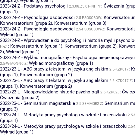
(grupa 2)
,
Wykład (grupa 1)
2023/24-Z - Podstawy psychologii
:
Ćwiczenia (grup
2.3.08.Z5.01-INPPP
(grupa 1)
2023/24-Z - Psychologia osobowości
:
Konwersatorium
2.5-PSOSOBOW
Konwersatorium (grupa 2)
,
Konwersatorium (grupa 3)
2023/24-Z - Psychologia osobowości
:
Konwersatoriu
2.5-PSOSOBOW-Z
Wykład (grupa 1)
2023/24-Z - Wprowadzenie do psychologii i historia myśli psycholo
:
Konwersatorium (grupa 1)
,
Konwersatorium (grupa 2)
,
Konwers
H-Z1
3)
,
Wykład (grupa 1)
2023/24-Z - Wykład monograficzny - Psychologia niepełnosprawnych
:
Wykład monograficzny (grupa 1)
2.5-W-MON-90-Z
2022/23-L - ABC pracy z tekstami w języku angielskim
:
K
2.5-KZK017
(grupa 1)
,
Konwersatorium (grupa 2)
2022/23-L - ABC pracy z tekstami w języku angielskim
:
2.5-KZK017-Z
(grupa 1)
,
Konwersatorium (grupa 2)
2022/23-L - Nieopowiedziane historie psychologii
:
Ćwicze
2.5-KZK023
Ćwiczenia (grupa 2)
2022/23-L - Seminarium magisterskie
:
Seminarium ma
2.5-SEMMGR2-Z
(grupa 3)
2023/24-L - Metodyka pracy psychologa w szkole i przedszkolu
2.5
(grupa 1)
2023/24-L - Metodyka pracy psychologa w szkole i przedszkolu
2.5
Wykład (grupa 1)