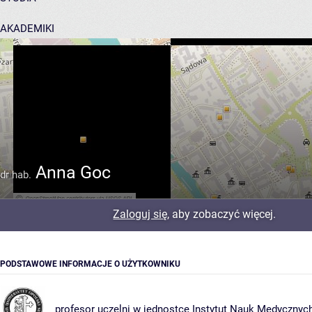
AKADEMIKI
POMOC
Anna Goc
dr hab.
Zaloguj się
, aby zobaczyć więcej.
PODSTAWOWE INFORMACJE O UŻYTKOWNIKU
profesor uczelni w jednostce
Instytut Nauk Medycznyc