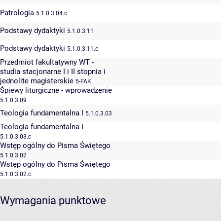
Patrologia
5.1.0.3.04.c
Podstawy dydaktyki
5.1.0.3.11
Podstawy dydaktyki
5.1.0.3.11.c
Przedmiot fakultatywny WT -
studia stacjonarne I i II stopnia i
jednolite magisterskie
5-FAK
Śpiewy liturgiczne - wprowadzenie
5.1.0.3.09
Teologia fundamentalna I
5.1.0.3.03
Teologia fundamentalna I
5.1.0.3.03.c
Wstęp ogólny do Pisma Świętego
5.1.0.3.02
Wstęp ogólny do Pisma Świętego
5.1.0.3.02.c
Wymagania punktowe