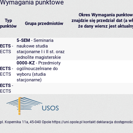
Wymagania punktowe
Okres
Wymagania punktowe 
Typ
znajdzie się przedział dat (a w
Grupa przedmiotów
punktów
że dany wiersz jest aktual
5-SEM
- Seminaria
ECTS
-
naukowe studia
ECTS
stacjonarne I i II st. oraz
jednolite magisterskie
0000-KZ
- Przedmioty
ECTS
-
ogólnouczelniane do
ECTS
wyboru (studia
stacjonarne)
ECTS
-
ECTS
pl. Kopernika 11a, 45-040 Opole
https://uni.opole.pl
kontakt
deklaracja dostępnośc