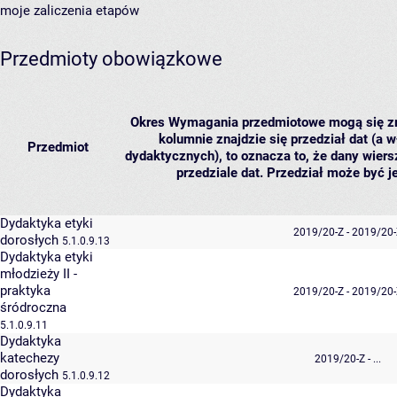
moje zaliczenia etapów
Przedmioty obowiązkowe
Okres
Wymagania przedmiotowe mogą się zmi
kolumnie znajdzie się przedział dat (a w
Przedmiot
dydaktycznych), to oznacza to, że dany wiers
przedziale dat. Przedział może być j
Dydaktyka etyki
2019/20-Z - 2019/20-
dorosłych
5.1.0.9.13
Dydaktyka etyki
młodzieży II -
praktyka
2019/20-Z - 2019/20-
śródroczna
5.1.0.9.11
Dydaktyka
katechezy
2019/20-Z - ...
dorosłych
5.1.0.9.12
Dydaktyka