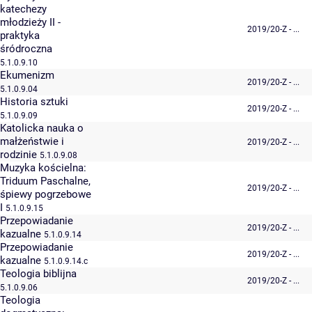
katechezy
młodzieży II -
2019/20-Z - ...
praktyka
śródroczna
5.1.0.9.10
Ekumenizm
2019/20-Z - ...
5.1.0.9.04
Historia sztuki
2019/20-Z - ...
5.1.0.9.09
Katolicka nauka o
małżeństwie i
2019/20-Z - ...
rodzinie
5.1.0.9.08
Muzyka kościelna:
Triduum Paschalne,
2019/20-Z - ...
śpiewy pogrzebowe
I
5.1.0.9.15
Przepowiadanie
2019/20-Z - ...
kazualne
5.1.0.9.14
Przepowiadanie
2019/20-Z - ...
kazualne
5.1.0.9.14.c
Teologia biblijna
2019/20-Z - ...
5.1.0.9.06
Teologia