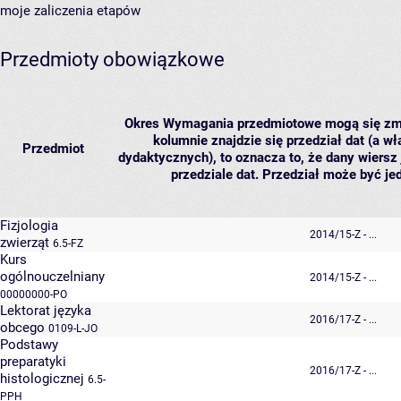
moje zaliczenia etapów
Przedmioty obowiązkowe
Okres
Wymagania przedmiotowe mogą się zmie
kolumnie znajdzie się przedział dat (a wł
Przedmiot
dydaktycznych), to oznacza to, że dany wiersz
przedziale dat. Przedział może być jed
Fizjologia
2014/15-Z - ...
zwierząt
6.5-FZ
Kurs
ogólnouczelniany
2014/15-Z - ...
00000000-PO
Lektorat języka
2016/17-Z - ...
obcego
0109-L-JO
Podstawy
preparatyki
2016/17-Z - ...
histologicznej
6.5-
PPH