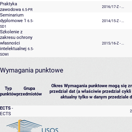
Praktyka
2016/17-Z - ...
zawodowa
6.5-PR
Seminarium
dyplomowe 1
6.5-
2014/15-Z - ...
SD1
Szkolenie z
zakresu ochrony
własności
2015/16-Z - ...
intelektualnej
6.5-
SOWI
Wymagania punktowe
Okres
Wymagania punktowe mogą się zmie
Typ
Grupa
przedział dat (a właściwie przedział cykl
punktów
przedmiotów
aktualny tylko w danym przedziale d
ECTS
-
2
ECTS