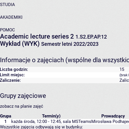
STUDIA
AKADEMIKI
POMOC
Academic lecture series 2
1.S2.EP.AP.12
Wykład (WYK)
Semestr letni 2022/2023
Informacje o zajęciach (wspólne dla wszystki
Liczba godzin:
15
Limit miejsc:
(brak 
Zaliczenie:
Zali
Grupy zajęciowe
zobacz na planie zajęć
Grupa
Termin(y)
Prowadzący
1
każda środa, 12:00 - 12:45,
sala MSTeams
Mirosława Podhaje
Wszystkie zajęcia odbywają się w budynku: