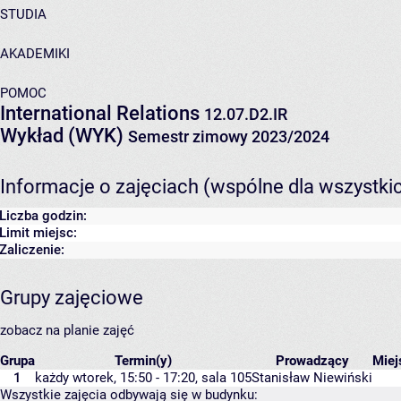
STUDIA
AKADEMIKI
POMOC
International Relations
12.07.D2.IR
Wykład (WYK)
Semestr zimowy 2023/2024
Informacje o zajęciach (wspólne dla wszystki
Liczba godzin:
Limit miejsc:
Zaliczenie:
Grupy zajęciowe
zobacz na planie zajęć
Grupa
Termin(y)
Prowadzący
Mie
1
każdy wtorek, 15:50 - 17:20,
sala 105
Stanisław Niewiński
Wszystkie zajęcia odbywają się w budynku: