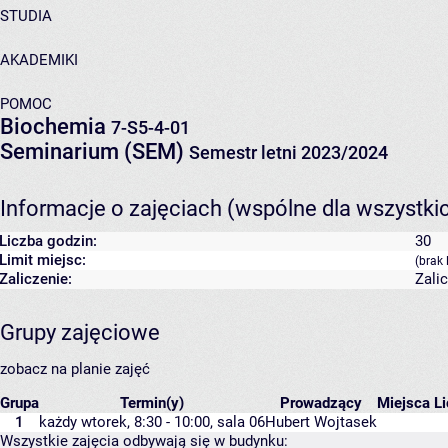
STUDIA
AKADEMIKI
POMOC
Biochemia
7-S5-4-01
Seminarium (SEM)
Semestr letni 2023/2024
Informacje o zajęciach (wspólne dla wszystki
Liczba godzin:
30
Limit miejsc:
(brak 
Zaliczenie:
Zali
Grupy zajęciowe
zobacz na planie zajęć
Grupa
Termin(y)
Prowadzący
Miejsca
Li
1
każdy wtorek, 8:30 - 10:00,
sala 06
Hubert Wojtasek
Wszystkie zajęcia odbywają się w budynku: