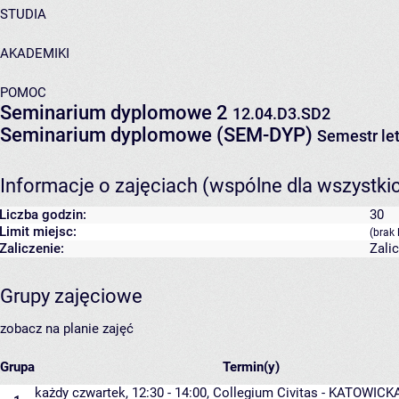
STUDIA
AKADEMIKI
POMOC
Seminarium dyplomowe 2
12.04.D3.SD2
Seminarium dyplomowe (SEM-DYP)
Semestr le
Informacje o zajęciach (wspólne dla wszystki
Liczba godzin:
30
Limit miejsc:
(brak 
Zaliczenie:
Zali
Grupy zajęciowe
zobacz na planie zajęć
Grupa
Termin(y)
każdy czwartek, 12:30 - 14:00,
Collegium Civitas - KATOWICK