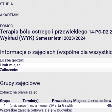
STUDIA
AKADEMIKI
POMOC
Terapia bólu ostrego i przewlekłego
14-PO-D2.
Wykład (WYK)
Semestr letni 2023/2024
Informacje o zajęciach (wspólne dla wszystki
Liczba godzin:
Limit miejsc:
Zaliczenie:
Grupy zajęciowe
zobacz na planie zajęć
Grupa
Termin(y)
Prowadzący
Miejsca
Liczba osób w 
1
,
Marta Gawlik
48
(brak danych)
(sala nieznana)
Wszystkie zajęcia odbywają się w budynku: