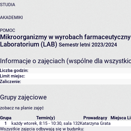
STUDIA
AKADEMIKI
POMOC
Mikroorganizmy w wyrobach farmaceutyczn
Laboratorium (LAB)
Semestr letni 2023/2024
Informacje o zajęciach (wspólne dla wszystki
Liczba godzin:
Limit miejsc:
Zaliczenie:
Grupy zajęciowe
zobacz na planie zajęć
Grupa
Termin(y)
Prowadzący
Miejsca
L
1
każdy wtorek, 8:15 - 10:30,
sala 132
Katarzyna Grata
Wszystkie zajęcia odbywają się w budynku: