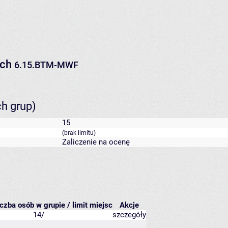
ych
6.15.BTM-MWF
ch grup)
15
(brak limitu)
Zaliczenie na ocenę
iczba osób w grupie / limit miejsc
Akcje
14/
szczegóły