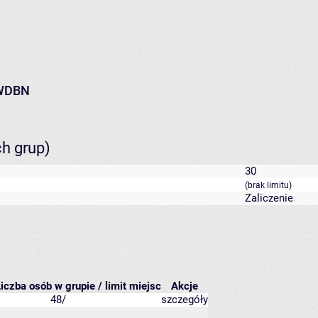
.WDBN
ch grup)
30
(brak limitu)
Zaliczenie
iczba osób w grupie / limit miejsc
Akcje
48/
szczegóły