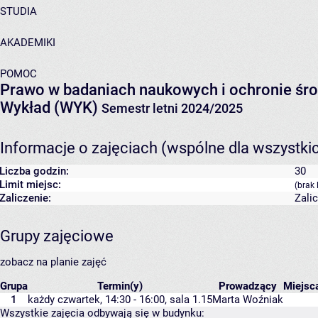
STUDIA
AKADEMIKI
POMOC
Prawo w badaniach naukowych i ochronie śr
Wykład (WYK)
Semestr letni 2024/2025
Informacje o zajęciach (wspólne dla wszystki
Liczba godzin:
30
Limit miejsc:
(brak 
Zaliczenie:
Zali
Grupy zajęciowe
zobacz na planie zajęć
Grupa
Termin(y)
Prowadzący
Miejsc
1
każdy czwartek, 14:30 - 16:00,
sala 1.15
Marta Woźniak
Wszystkie zajęcia odbywają się w budynku: