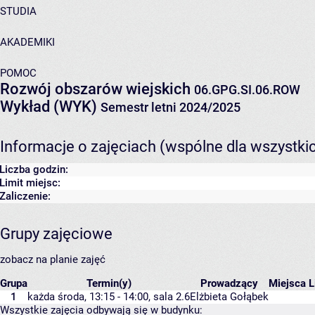
STUDIA
AKADEMIKI
POMOC
Rozwój obszarów wiejskich
06.GPG.SI.06.ROW
Wykład (WYK)
Semestr letni 2024/2025
Informacje o zajęciach (wspólne dla wszystki
Liczba godzin:
Limit miejsc:
Zaliczenie:
Grupy zajęciowe
zobacz na planie zajęć
Grupa
Termin(y)
Prowadzący
Miejsca
L
1
każda środa, 13:15 - 14:00,
sala 2.6
Elżbieta Gołąbek
Wszystkie zajęcia odbywają się w budynku: