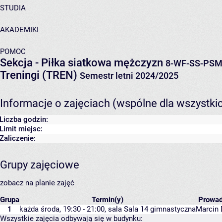
STUDIA
AKADEMIKI
POMOC
Sekcja - Piłka siatkowa mężczyzn
8-WF-SS-PS
Treningi (TREN)
Semestr letni 2024/2025
Informacje o zajęciach (wspólne dla wszystki
Liczba godzin:
Limit miejsc:
Zaliczenie:
Grupy zajęciowe
zobacz na planie zajęć
Grupa
Termin(y)
Prowa
1
każda środa, 19:30 - 21:00,
sala Sala 14 gimnastyczna
Marcin 
Wszystkie zajęcia odbywają się w budynku: