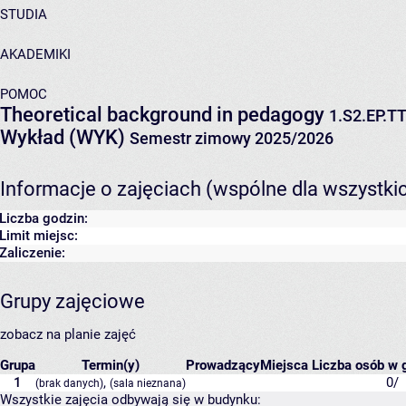
STUDIA
AKADEMIKI
POMOC
Theoretical background in pedagogy
1.S2.EP.TT
Wykład (WYK)
Semestr zimowy 2025/2026
Informacje o zajęciach (wspólne dla wszystki
Liczba godzin:
Limit miejsc:
Zaliczenie:
Grupy zajęciowe
zobacz na planie zajęć
Grupa
Termin(y)
Prowadzący
Miejsca
Liczba osób w g
1
,
0/
(brak danych)
(sala nieznana)
Wszystkie zajęcia odbywają się w budynku: