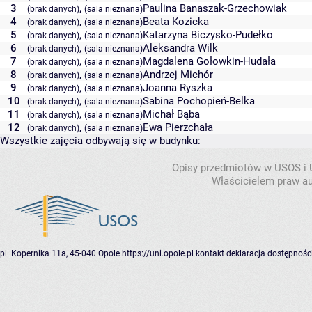
3
,
Paulina Banaszak-Grzechowiak
(brak danych)
(sala nieznana)
4
,
Beata Kozicka
(brak danych)
(sala nieznana)
5
,
Katarzyna Biczysko-Pudełko
(brak danych)
(sala nieznana)
6
,
Aleksandra Wilk
(brak danych)
(sala nieznana)
7
,
Magdalena Gołowkin-Hudała
(brak danych)
(sala nieznana)
8
,
Andrzej Michór
(brak danych)
(sala nieznana)
9
,
Joanna Ryszka
(brak danych)
(sala nieznana)
10
,
Sabina Pochopień-Belka
(brak danych)
(sala nieznana)
11
,
Michał Bąba
(brak danych)
(sala nieznana)
12
,
Ewa Pierzchała
(brak danych)
(sala nieznana)
Wszystkie zajęcia odbywają się w budynku:
Opisy przedmiotów w USOS i
Właścicielem praw au
pl. Kopernika 11a, 45-040 Opole
https://uni.opole.pl
kontakt
deklaracja dostępnośc