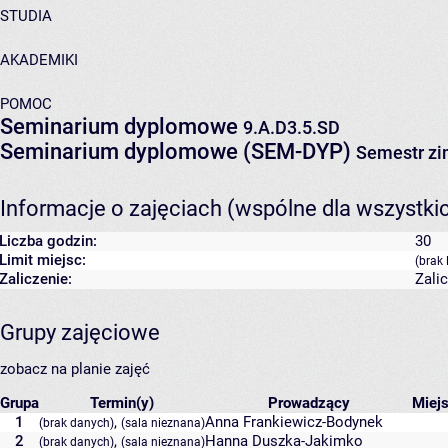
STUDIA
AKADEMIKI
POMOC
Seminarium dyplomowe
9.A.D3.5.SD
Seminarium dyplomowe (SEM-DYP)
Semestr z
Informacje o zajęciach (wspólne dla wszystki
Liczba godzin:
30
Limit miejsc:
(brak 
Zaliczenie:
Zali
Grupy zajęciowe
zobacz na planie zajęć
Grupa
Termin(y)
Prowadzący
Miej
1
,
Anna Frankiewicz-Bodynek
(brak danych)
(sala nieznana)
2
,
Hanna Duszka-Jakimko
(brak danych)
(sala nieznana)