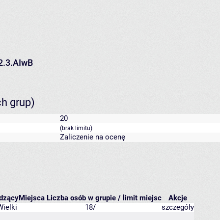
2.3.AIwB
ch grup)
20
(brak limitu)
Zaliczenie na ocenę
dzący
Miejsca
Liczba osób w grupie / limit miejsc
Akcje
Wielki
18/
szczegóły