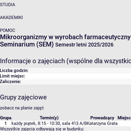
STUDIA
AKADEMIKI
POMOC
Mikroorganizmy w wyrobach farmaceutyczn
Seminarium (SEM)
Semestr letni 2025/2026
Informacje o zajęciach (wspólne dla wszystki
Liczba godzin:
Limit miejsc:
Zaliczenie:
Grupy zajęciowe
zobacz na planie zajęć
Grupa
Termin(y)
Prowadzący
Miejs
1
każdy piątek, 8:15 - 10:30,
sala 413 A/B
Katarzyna Grata
Wszystkie zajęcia odbywają się w budynku: