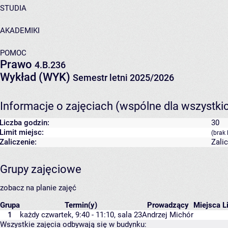
STUDIA
AKADEMIKI
POMOC
Prawo
4.B.236
Wykład (WYK)
Semestr letni 2025/2026
Informacje o zajęciach (wspólne dla wszystki
Liczba godzin:
30
Limit miejsc:
(brak 
Zaliczenie:
Zali
Grupy zajęciowe
zobacz na planie zajęć
Grupa
Termin(y)
Prowadzący
Miejsca
L
1
każdy czwartek, 9:40 - 11:10,
sala 23
Andrzej Michór
Wszystkie zajęcia odbywają się w budynku: