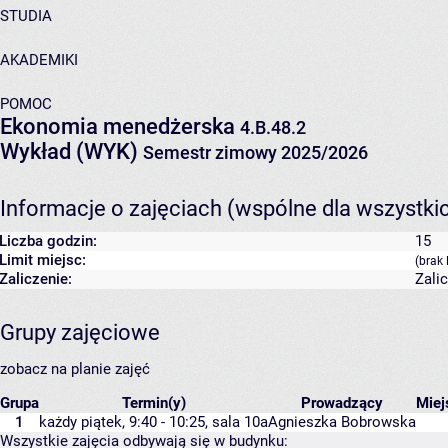
STUDIA
AKADEMIKI
POMOC
Ekonomia menedżerska
4.B.48.2
Wykład (WYK)
Semestr zimowy 2025/2026
Informacje o zajęciach (wspólne dla wszystki
Liczba godzin:
15
Limit miejsc:
(brak 
Zaliczenie:
Zali
Grupy zajęciowe
zobacz na planie zajęć
Grupa
Termin(y)
Prowadzący
Mie
1
każdy piątek, 9:40 - 10:25,
sala 10a
Agnieszka Bobrowska
Wszystkie zajęcia odbywają się w budynku: