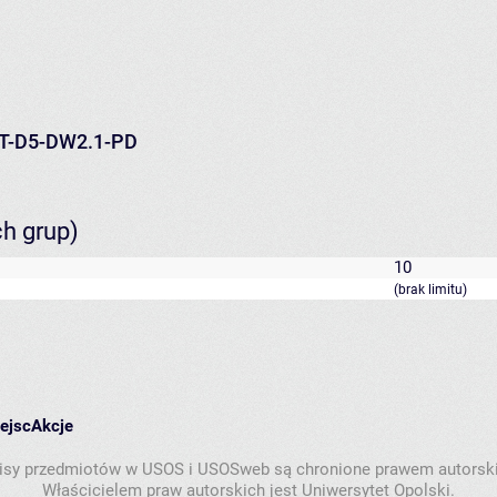
FT-D5-DW2.1-PD
ch grup)
10
(brak limitu)
iejsc
Akcje
isy przedmiotów w USOS i USOSweb są chronione prawem autorsk
Właścicielem praw autorskich jest Uniwersytet Opolski.