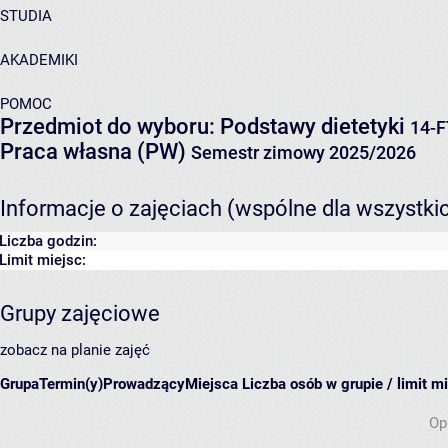
STUDIA
AKADEMIKI
POMOC
Przedmiot do wyboru: Podstawy dietetyki
14-
Praca własna (PW)
Semestr zimowy 2025/2026
Informacje o zajęciach (wspólne dla wszystki
Liczba godzin:
Limit miejsc:
Grupy zajęciowe
zobacz na planie zajęć
Grupa
Termin(y)
Prowadzący
Miejsca
Liczba osób w grupie / limit m
Op