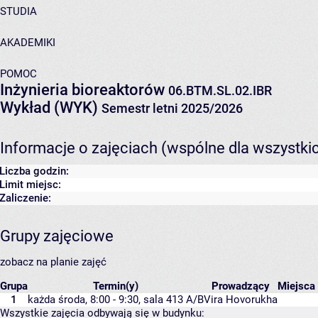
STUDIA
AKADEMIKI
POMOC
Inżynieria bioreaktorów
06.BTM.SL.02.IBR
Wykład (WYK)
Semestr letni 2025/2026
Informacje o zajęciach (wspólne dla wszystki
Liczba godzin:
Limit miejsc:
Zaliczenie:
Grupy zajęciowe
zobacz na planie zajęć
Grupa
Termin(y)
Prowadzący
Miejsca
1
każda środa, 8:00 - 9:30,
sala 413 A/B
Vira Hovorukha
Wszystkie zajęcia odbywają się w budynku: