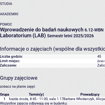
STUDIA
AKADEMIKI
POMOC
Wprowadzenie do badań naukowych
6.12-WBN
Laboratorium (LAB)
Semestr letni 2025/2026
Informacje o zajęciach (wspólne dla wszystki
Liczba godzin:
45
Limit miejsc:
(brak 
Zaliczenie:
Zali
Grupy zajęciowe
zobacz na planie zajęć
Grupa
Termin(y)
Prowadzący
1
każda środa, 8:45 - 11:00,
sala 1.17
Barbara Włodarczyk
,
Alicj
Wszystkie zajęcia odbywają się w budynku: