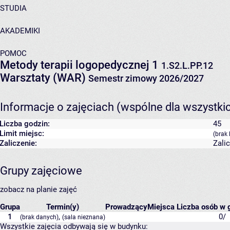
STUDIA
AKADEMIKI
POMOC
Metody terapii logopedycznej 1
1.S2.L.PP.12
Warsztaty (WAR)
Semestr zimowy 2026/2027
Informacje o zajęciach (wspólne dla wszystki
Liczba godzin:
45
Limit miejsc:
(brak 
Zaliczenie:
Zali
Grupy zajęciowe
zobacz na planie zajęć
Grupa
Termin(y)
Prowadzący
Miejsca
Liczba osób w g
1
,
0/
(brak danych)
(sala nieznana)
Wszystkie zajęcia odbywają się w budynku: