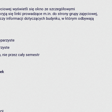
jęciowej wyświetli się okno ze szczegółowymi
ryją się linki prowadzące m.in. do strony grupy zajęciowej,
czy informacji dotyczących budynku, w którym odbywają
eparzyste
rzyste
, nie przez cały semestr
łek
O]