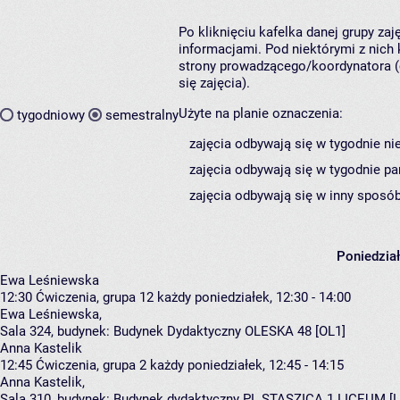
Po kliknięciu kafelka danej grupy za
informacjami. Pod niektórymi z nich k
strony prowadzącego/koordynatora (
się zajęcia).
Użyte na planie oznaczenia:
tygodniowy
semestralny
zajęcia odbywają się w tygodnie ni
zajęcia odbywają się w tygodnie pa
zajęcia odbywają się w inny sposób
Poniedzia
Ewa Leśniewska
12:30
Ćwiczenia, grupa 12
każdy poniedziałek, 12:30 - 14:00
Ewa Leśniewska
,
Sala 324,
budynek:
Budynek Dydaktyczny OLESKA 48 [OL1]
Anna Kastelik
12:45
Ćwiczenia, grupa 2
każdy poniedziałek, 12:45 - 14:15
Anna Kastelik
,
Sala 310,
budynek:
Budynek dydaktyczny PL STASZICA 1 LICEUM [L