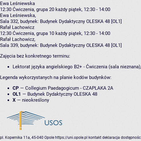
Ewa Leśniewska
12:30
Ćwiczenia, grupa 20
każdy piątek, 12:30 - 14:00
Ewa Leśniewska
,
Sala 332,
budynek:
Budynek Dydaktyczny OLESKA 48 [OL1]
Rafał Lachowicz
12:30
Ćwiczenia, grupa 10
każdy piątek, 12:30 - 14:00
Rafał Lachowicz
,
Sala 339,
budynek:
Budynek Dydaktyczny OLESKA 48 [OL1]
Zajęcia bez konkretnego terminu:
Lektorat języka angielskiego B2+ - Ćwiczenia (sala nieznana)
Legenda wykorzystanych na planie kodów budynków:
CP
—
Collegium Paedagogicum - CZAPLAKA 2A
OL1
—
Budynek Dydaktyczny OLESKA 48
X
—
nieokreślony
pl. Kopernika 11a, 45-040 Opole
https://uni.opole.pl
kontakt
deklaracja dostępnośc