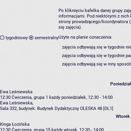
Po kliknięciu kafelka danej grupy za
informacjami. Pod niektórymi z nich k
strony prowadzącego/koordynatora (
się zajęcia).
Użyte na planie oznaczenia:
tygodniowy
semestralny
zajęcia odbywają się w tygodnie ni
zajęcia odbywają się w tygodnie pa
zajęcia odbywają się w inny sposób
Poniedzia
Ewa Leśniewska
12:30
Ćwiczenia, grupa 1
każdy poniedziałek, 12:30 - 14:00
Ewa Leśniewska
,
Sala 332,
budynek:
Budynek Dydaktyczny OLESKA 48 [OL1]
Wtorek
Kinga Łozińska
12:30
Ćwiczenia, grupa 15
każdy wtorek, 12:30 - 14:00