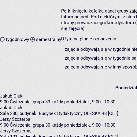
Po kliknięciu kafelka danej grupy za
informacjami. Pod niektórymi z nich k
strony prowadzącego/koordynatora (
się zajęcia).
Użyte na planie oznaczenia:
tygodniowy
semestralny
zajęcia odbywają się w tygodnie ni
zajęcia odbywają się w tygodnie pa
zajęcia odbywają się w inny sposób
Poniedzia
Jakub Ciuk
9:00
Ćwiczenia, grupa 33
każdy poniedziałek, 9:00 - 10:30
Jakub Ciuk
,
Sala 330,
budynek:
Budynek Dydaktyczny OLESKA 48 [OL1]
Jerzy Szczerba
9:00
Ćwiczenia, grupa 30
każdy poniedziałek, 9:00 - 10:30
Jerzy Szczerba
,
Sala 101,
budynek:
Budynek Dydaktyczny OLESKA 48 [OL1]