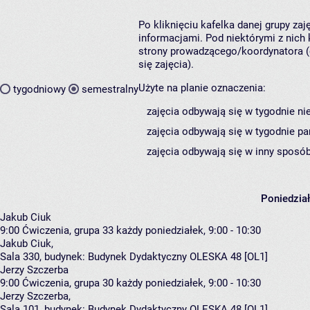
Po kliknięciu kafelka danej grupy za
informacjami. Pod niektórymi z nich k
strony prowadzącego/koordynatora (
się zajęcia).
Użyte na planie oznaczenia:
tygodniowy
semestralny
zajęcia odbywają się w tygodnie ni
zajęcia odbywają się w tygodnie pa
zajęcia odbywają się w inny sposób
Poniedzia
Jakub Ciuk
9:00
Ćwiczenia, grupa 33
każdy poniedziałek, 9:00 - 10:30
Jakub Ciuk
,
Sala 330,
budynek:
Budynek Dydaktyczny OLESKA 48 [OL1]
Jerzy Szczerba
9:00
Ćwiczenia, grupa 30
każdy poniedziałek, 9:00 - 10:30
Jerzy Szczerba
,
Sala 101,
budynek:
Budynek Dydaktyczny OLESKA 48 [OL1]