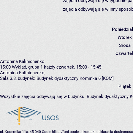
zajęcia odbywają się w tygodnie pa
zajęcia odbywają się w inny sposób
Poniedzia
Wtorek
Środa
Czwarte
Antonina Kalinichenko
15:00
Wykład, grupa 1
każdy czwartek, 15:00 - 15:45
Antonina Kalinichenko
,
Sala 3.3,
budynek:
Budynek dydaktyczny Kominka 6 [KOM]
Piątek
Wszystkie zajęcia odbywają się w budynku:
Budynek dydaktyczny 
pl. Kopernika 11a, 45-040 Opole
https://uni.opole.pl
kontakt
deklaracja dostępnośc