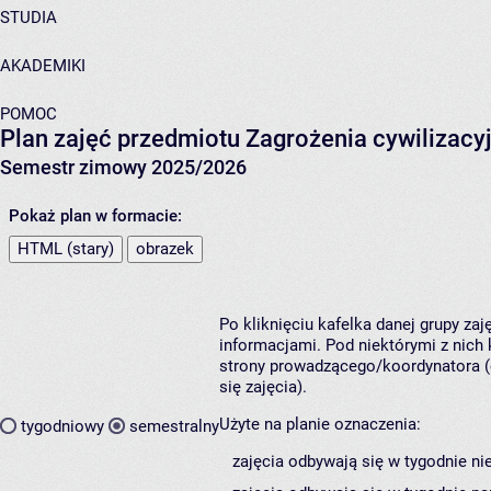
STUDIA
AKADEMIKI
POMOC
Plan zajęć przedmiotu Zagrożenia cywilizacy
Semestr zimowy 2025/2026
Pokaż plan w formacie:
HTML (stary)
obrazek
Po kliknięciu kafelka danej grupy za
informacjami. Pod niektórymi z nich k
strony prowadzącego/koordynatora (
się zajęcia).
Użyte na planie oznaczenia:
tygodniowy
semestralny
zajęcia odbywają się w tygodnie ni