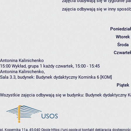
zajęcia odbywają się w tygodnie pa
zajęcia odbywają się w inny sposób
Poniedzia
Wtorek
Środa
Czwarte
Antonina Kalinichenko
15:00
Wykład, grupa 1
każdy czwartek, 15:00 - 15:45
Antonina Kalinichenko
,
Sala 3.3,
budynek:
Budynek dydaktyczny Kominka 6 [KOM]
Piątek
Wszystkie zajęcia odbywają się w budynku:
Budynek dydaktyczny 
pl. Kopernika 11a, 45-040 Opole
https://uni.opole.pl
kontakt
deklaracja dostępnośc