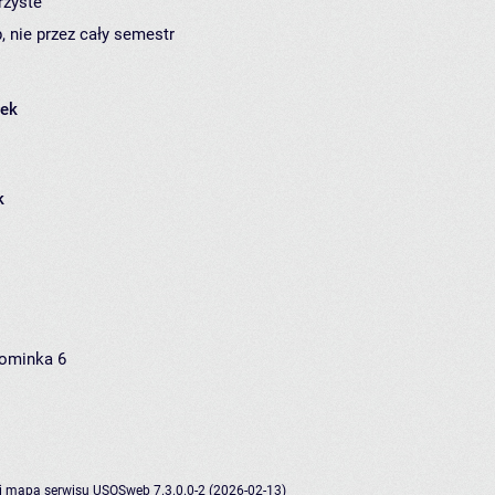
rzyste
, nie przez cały semestr
łek
k
Kominka 6
i
mapa serwisu
USOSweb 7.3.0.0-2 (2026-02-13)