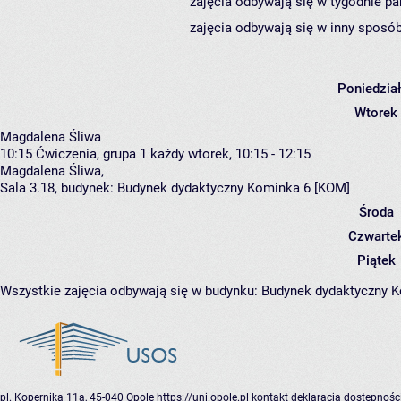
zajęcia odbywają się w tygodnie pa
zajęcia odbywają się w inny sposób
Poniedzia
Wtorek
Magdalena Śliwa
10:15
Ćwiczenia, grupa 1
każdy wtorek, 10:15 - 12:15
Magdalena Śliwa
,
Sala 3.18,
budynek:
Budynek dydaktyczny Kominka 6 [KOM]
Środa
Czwarte
Piątek
Wszystkie zajęcia odbywają się w budynku:
Budynek dydaktyczny 
pl. Kopernika 11a, 45-040 Opole
https://uni.opole.pl
kontakt
deklaracja dostępnośc