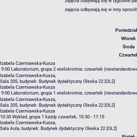
zajęcia odbywają się w tygodnie pa
zajęcia odbywają się w inny sposób
Poniedzia
Wtorek
Środa
Czwarte
Izabela Czerniawska-Kusza
9:00
Laboratorium, grupa 2
wielokrotnie, czwartek (niestandardowa
Izabela Czerniawska-Kusza
,
Sala 205,
budynek:
Budynek dydaktyczny Oleska 22 [OL2]
Izabela Czerniawska-Kusza
9:00
Laboratorium, grupa 1
wielokrotnie, czwartek (niestandardowa
Izabela Czerniawska-Kusza
,
Sala 205,
budynek:
Budynek dydaktyczny Oleska 22 [OL2]
Izabela Czerniawska-Kusza
10:30
Wykład, grupa 1
każdy czwartek, 10:30 - 11:15
Izabela Czerniawska-Kusza
,
Sala Aula,
budynek:
Budynek dydaktyczny Oleska 22 [OL2]
Piątek