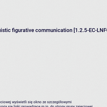
uistic figurative communication [1.2.5-EC-LNF
jęciowej wyświetli się okno ze szczegółowymi
ryją się linki prowadzące m.in. do strony grupy zajęciowej,