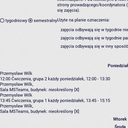
strony prowadzącego/koordynatora (
się zajęcia).
Użyte na planie oznaczenia:
tygodniowy
semestralny
zajęcia odbywają się w tygodnie ni
zajęcia odbywają się w tygodnie pa
zajęcia odbywają się w inny sposób
Poniedzia
Przemysław Wilk
12:00
Ćwiczenia, grupa 2
każdy poniedziałek, 12:00 - 13:30
Przemysław Wilk
,
Sala MSTeams,
budynek:
nieokreślony [X]
Przemysław Wilk
13:45
Ćwiczenia, grupa 1
każdy poniedziałek, 13:45 - 15:15
Przemysław Wilk
,
Sala MSTeams,
budynek:
nieokreślony [X]
Wtorek
Środa