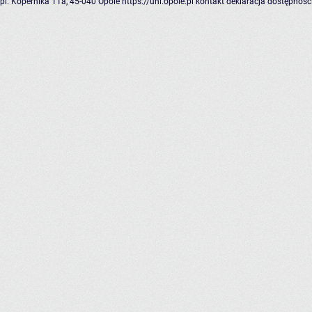
pl. Kopernika 11a, 45-040 Opole
https://uni.opole.pl
kontakt
deklaracja dostępnośc