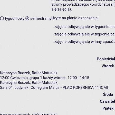
strony prowadzącego/koordynatora (
się zajęcia).
Użyte na planie oznaczenia:
tygodniowy
semestralny
zajęcia odbywają się w tygodnie ni
zajęcia odbywają się w tygodnie pa
zajęcia odbywają się w inny sposób
Poniedzia
Wtorek
Katarzyna Buczek, Rafał Matusiak
12:00
Ćwiczenia, grupa 1
każdy wtorek, 12:00 - 14:15
Katarzyna Buczek
,
Rafał Matusiak
,
Sala 04,
budynek:
Collegium Maius - PLAC KOPERNIKA 11 [CM]
Środa
Czwarte
Piątek