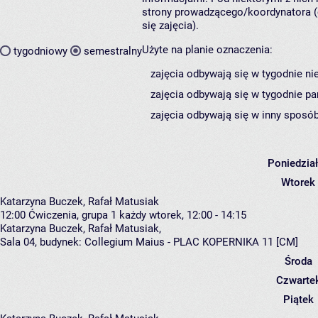
strony prowadzącego/koordynatora (
się zajęcia).
Użyte na planie oznaczenia:
tygodniowy
semestralny
zajęcia odbywają się w tygodnie ni
zajęcia odbywają się w tygodnie pa
zajęcia odbywają się w inny sposób
Poniedzia
Wtorek
Katarzyna Buczek, Rafał Matusiak
12:00
Ćwiczenia, grupa 1
każdy wtorek, 12:00 - 14:15
Katarzyna Buczek
,
Rafał Matusiak
,
Sala 04,
budynek:
Collegium Maius - PLAC KOPERNIKA 11 [CM]
Środa
Czwarte
Piątek