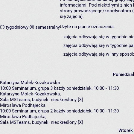
informacjami. Pod niektórymi z nich k
strony prowadzącego/koordynatora (
się zajęcia).
Użyte na planie oznaczenia:
tygodniowy
semestralny
zajęcia odbywają się w tygodnie ni
zajęcia odbywają się w tygodnie pa
zajęcia odbywają się w inny sposób
Poniedzia
Katarzyna Molek-Kozakowska
10:00
Seminarium, grupa 3
każdy poniedziałek, 10:00 - 11:30
Katarzyna Molek-Kozakowska
,
Sala MSTeams,
budynek:
nieokreślony [X]
Mirosława Podhajecka
10:00
Seminarium, grupa 2
każdy poniedziałek, 10:00 - 11:30
Mirosława Podhajecka
,
Sala MSTeams,
budynek:
nieokreślony [X]
Wtorek