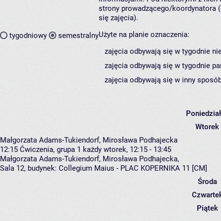
strony prowadzącego/koordynatora (
się zajęcia).
Użyte na planie oznaczenia:
tygodniowy
semestralny
zajęcia odbywają się w tygodnie ni
zajęcia odbywają się w tygodnie pa
zajęcia odbywają się w inny sposób
Poniedzia
Wtorek
Małgorzata Adams-Tukiendorf, Mirosława Podhajecka
12:15
Ćwiczenia, grupa 1
każdy wtorek, 12:15 - 13:45
Małgorzata Adams-Tukiendorf
,
Mirosława Podhajecka
,
Sala 12,
budynek:
Collegium Maius - PLAC KOPERNIKA 11 [CM]
Środa
Czwarte
Piątek