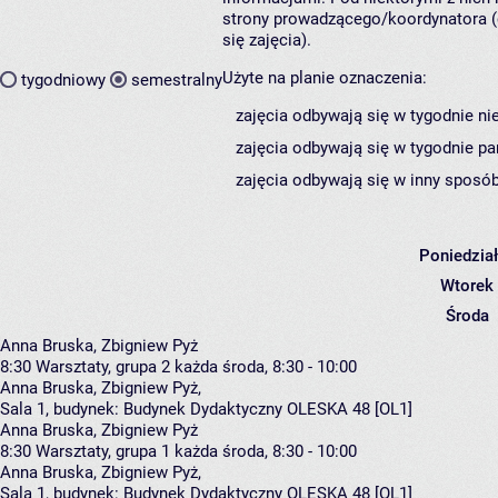
strony prowadzącego/koordynatora (
się zajęcia).
Użyte na planie oznaczenia:
tygodniowy
semestralny
zajęcia odbywają się w tygodnie ni
zajęcia odbywają się w tygodnie pa
zajęcia odbywają się w inny sposób
Poniedzia
Wtorek
Środa
Anna Bruska, Zbigniew Pyż
8:30
Warsztaty, grupa 2
każda środa, 8:30 - 10:00
Anna Bruska
,
Zbigniew Pyż
,
Sala 1,
budynek:
Budynek Dydaktyczny OLESKA 48 [OL1]
Anna Bruska, Zbigniew Pyż
8:30
Warsztaty, grupa 1
każda środa, 8:30 - 10:00
Anna Bruska
,
Zbigniew Pyż
,
Sala 1,
budynek:
Budynek Dydaktyczny OLESKA 48 [OL1]