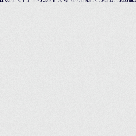
pl. Kopernika 11a, 45-040 Opole
https://uni.opole.pl
kontakt
deklaracja dostępnośc