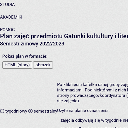
STUDIA
AKADEMIKI
POMOC
Plan zajęć przedmiotu Gatunki kultultury i li
Semestr zimowy 2022/2023
Pokaż plan w formacie:
HTML (stary)
obrazek
Po kliknięciu kafelka danej grupy za
informacjami. Pod niektórymi z nich k
strony prowadzącego/koordynatora (
się zajęcia).
Użyte na planie oznaczenia:
tygodniowy
semestralny
zajęcia odbywają się w tygodnie ni