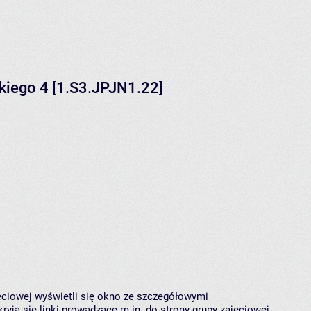
kiego 4 [1.S3.JPJN1.22]
jęciowej wyświetli się okno ze szczegółowymi
ryją się linki prowadzące m.in. do strony grupy zajęciowej,