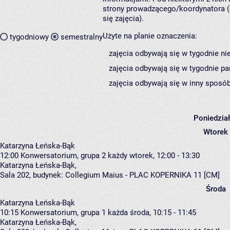
strony prowadzącego/koordynatora (
się zajęcia).
Użyte na planie oznaczenia:
tygodniowy
semestralny
zajęcia odbywają się w tygodnie ni
zajęcia odbywają się w tygodnie pa
zajęcia odbywają się w inny sposób
Poniedzia
Wtorek
Katarzyna Łeńska-Bąk
12:00
Konwersatorium, grupa 2
każdy wtorek, 12:00 - 13:30
Katarzyna Łeńska-Bąk
,
Sala 202,
budynek:
Collegium Maius - PLAC KOPERNIKA 11 [CM]
Środa
Katarzyna Łeńska-Bąk
10:15
Konwersatorium, grupa 1
każda środa, 10:15 - 11:45
Katarzyna Łeńska-Bąk
,