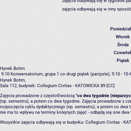
zajęcia odbywają się w tygodnie pa
zajęcia odbywają się w inny sposób
Poniedzia
Wtorek
Środa
Czwarte
Piątek
Hynek Bohm
9:10
Konwersatorium, grupa 1
co drugi piątek (parzyste), 9:10 - 10:
Hynek Bohm
,
Sala 112,
budynek:
Collegium Civitas - KATOWICKA 89 [CC]
Zajęcia prowadzone z częstotliwością
"co dwa tygodnie (nieparzys
(np. semestru), a potem co dwa tygodnie. Zajęcia prowadzone z cz
rozpoczęcia cyklu dydaktycznego (np. semestru), a potem co dwa ty
nie ma to wpływu na terminy kolejnych zajęć - odbędą się one dwa 
Wszystkie zajęcia odbywają się w budynku:
Collegium Civitas - K