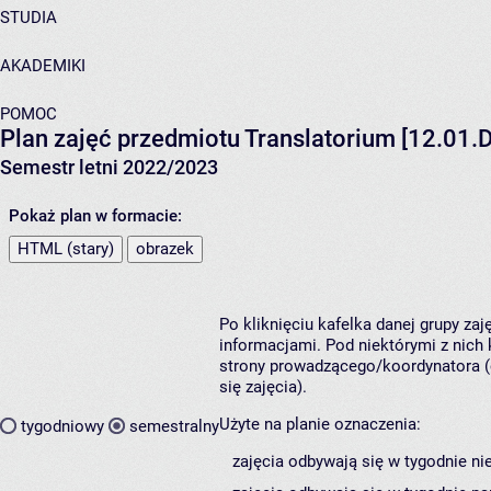
STUDIA
AKADEMIKI
POMOC
Plan zajęć przedmiotu Translatorium [12.01.D
Semestr letni 2022/2023
Pokaż plan w formacie:
HTML (stary)
obrazek
Po kliknięciu kafelka danej grupy za
informacjami. Pod niektórymi z nich k
strony prowadzącego/koordynatora (
się zajęcia).
Użyte na planie oznaczenia:
tygodniowy
semestralny
zajęcia odbywają się w tygodnie ni