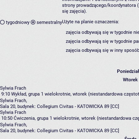
strony prowadzącego/koordynatora (
się zajęcia).
Użyte na planie oznaczenia:
tygodniowy
semestralny
zajęcia odbywają się w tygodnie ni
zajęcia odbywają się w tygodnie pa
zajęcia odbywają się w inny sposób
Poniedzia
Wtorek
Sylwia Frach
9:10
Wykład, grupa 1
wielokrotnie, wtorek (niestandardowa częstotl
Sylwia Frach
,
Sala 20,
budynek:
Collegium Civitas - KATOWICKA 89 [CC]
Sylwia Frach
10:50
Ćwiczenia, grupa 1
wielokrotnie, wtorek (niestandardowa czę
Sylwia Frach
,
Sala 20,
budynek:
Collegium Civitas - KATOWICKA 89 [CC]