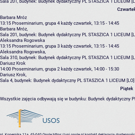
Sala 201,
budynek:
Budynek dydaktyczny PL STASZICA 1 LICEUM [L
Czwarte
Barbara Mróz
13:15
Proseminarium, grupa 4
każdy czwartek, 13:15 - 14:45
Barbara Mróz
,
Sala 201,
budynek:
Budynek dydaktyczny PL STASZICA 1 LICEUM [L
Aleksandra Rogowska
13:15
Proseminarium, grupa 3
każdy czwartek, 13:15 - 14:45
Aleksandra Rogowska
,
Sala 310,
budynek:
Budynek dydaktyczny PL STASZICA 1 LICEUM [L
Dariusz Krok
14:00
Proseminarium, grupa 2
każdy czwartek, 14:00 - 15:30
Dariusz Krok
,
Sala 4,
budynek:
Budynek dydaktyczny PL STASZICA 1 LICEUM [LO]
Piątek
Wszystkie zajęcia odbywają się w budynku:
Budynek dydaktyczny 
pl. Kopernika 11a, 45-040 Opole
https://uni.opole.pl
kontakt
deklaracja dostępnośc