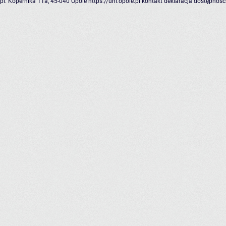
pl. Kopernika 11a, 45-040 Opole
https://uni.opole.pl
kontakt
deklaracja dostępnośc