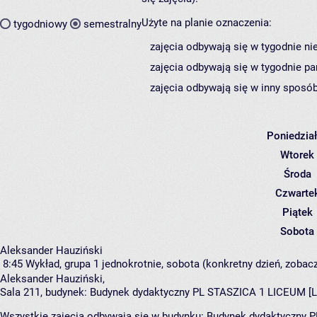
Użyte na planie oznaczenia:
tygodniowy
semestralny
zajęcia odbywają się w tygodnie ni
zajęcia odbywają się w tygodnie pa
zajęcia odbywają się w inny sposób
Poniedzia
Wtorek
Środa
Czwarte
Piątek
Sobota
Aleksander Hauziński
8:45
Wykład, grupa 1
jednokrotnie, sobota (konkretny dzień, zobacz
Aleksander Hauziński
,
Sala 211,
budynek:
Budynek dydaktyczny PL STASZICA 1 LICEUM [L
Wszystkie zajęcia odbywają się w budynku:
Budynek dydaktyczny 